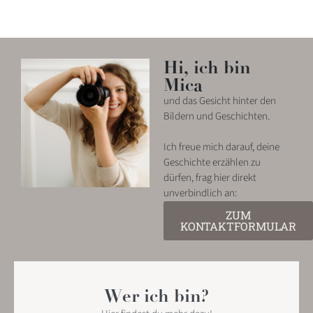
Hi, ich bin
Mica
und das Gesicht hinter den
Bildern und Geschichten.
Ich freue mich darauf, deine
Geschichte erzählen zu
dürfen, frag hier direkt
unverbindlich an:
ZUM
KONTAKTFORMULAR
Wer ich bin?