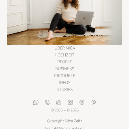
ÜBER MICA
HOCHZEIT
PEOPLE
BUSINESS
PRODUKTE
INFOS
STORIES
© 2015 – © 2026
Copyright Mica Zeitz
kontakt@mica-zeitz.de