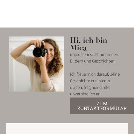
Hi, ich bin
Mica
und das Gesicht hinter den
Bildern und Geschichten.
Ich freue mich darauf, deine
Geschichte erzählen zu
dürfen, frag hier direkt
unverbindlich an:
ZUM
KONTAKTFORMULAR