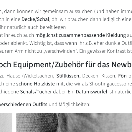
n, dann können wir gemeinsam aussuchen (und haben imme
ch in eine
Decke/Schal
, dh. wir brauchen dann lediglich ein
hr natürlich auch bereit legen
t ihr euch auch
möglichst zusammenpassende Kleidung
au
 oder ablenkt. Wichtig ist, dass wenn ihr z.B. eher dunkle Out
 eurem Arm nicht zu „verschwinden“. Ein gewisser Kontrast is
noch Equipment/Zubehör für das Newb
h zu Hause (Wickelsachen,
Stillkissen,
Decken, Kissen,
Fön
od
och eine
schöne Holzkiste
mit, die wir als Shootingaccessoi
schiedene
Schals/Tücher
dabei. Ein
Datumswürfel
ist natürli
verschiedenen Outfits
und Möglichkeiten: