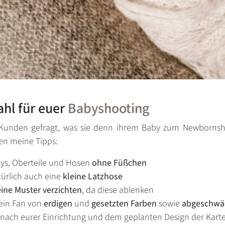
ahl für euer
Babyshooting
Kunden gefragt, was sie denn ihrem Baby zum Newbornsho
en meine Tipps:
odys, Oberteile und Hosen
ohne Füßchen
ürlich auch eine
kleine Latzhose
eine Muster verzichten
, da diese ablenken
 ein Fan von
erdigen
und
gesetzten Farben
sowie
abgeschwäc
nach eurer Einrichtung und dem geplanten Design der Karten